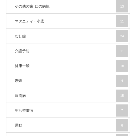
その他の歯･口の病気
13
マタニティ・小児
11
むし歯
24
介護予防
11
健康一般
18
喫煙
4
歯周病
15
生活習慣病
7
運動
6