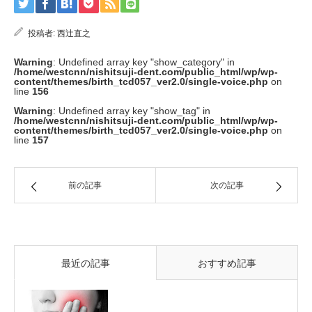
投稿者:
西辻直之
Warning
: Undefined array key "show_category" in
/home/westcnn/nishitsuji-dent.com/public_html/wp/wp-
content/themes/birth_tcd057_ver2.0/single-voice.php
on
line
156
Warning
: Undefined array key "show_tag" in
/home/westcnn/nishitsuji-dent.com/public_html/wp/wp-
content/themes/birth_tcd057_ver2.0/single-voice.php
on
line
157
前の記事
次の記事
最近の記事
おすすめ記事