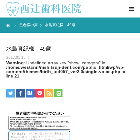
ーム
患者様の声
水島真紀様 49歳
医院情報 ▼
院長紹介
水島真紀様 49歳
2017.01.15
ブログ
Warning
: Undefined array key "show_category" in
/home/westcnn/nishitsuji-dent.com/public_html/wp/wp-
content/themes/birth_tcd057_ver2.0/single-voice.php
on
line
21
患者様の声
アクセス
お問合せ