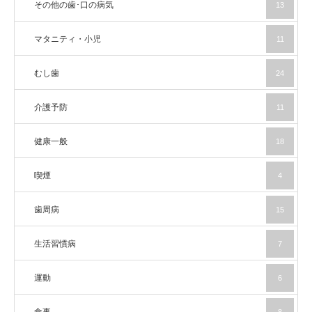
その他の歯･口の病気
13
マタニティ・小児
11
むし歯
24
介護予防
11
健康一般
18
喫煙
4
歯周病
15
生活習慣病
7
運動
6