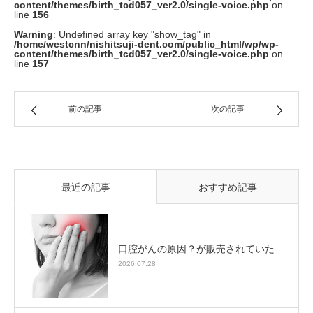
content/themes/birth_tcd057_ver2.0/single-voice.php
on
line
156
Warning
: Undefined array key "show_tag" in
/home/westcnn/nishitsuji-dent.com/public_html/wp/wp-
content/themes/birth_tcd057_ver2.0/single-voice.php
on
line
157
前の記事
次の記事
最近の記事
おすすめ記事
口腔がんの原因？が販売されていた
2026.07.28