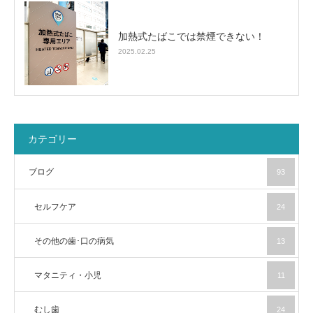
加熱式たばこでは禁煙できない！
2025.02.25
カテゴリー
ブログ
93
セルフケア
24
その他の歯･口の病気
13
マタニティ・小児
11
むし歯
24