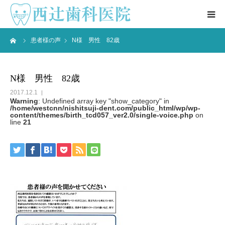
ーム
患者様の声
N様 男性 82歳
医院情報 ▼
院長紹介
N様 男性 82歳
2017.12.1
ブログ
Warning
: Undefined array key "show_category" in
/home/westcnn/nishitsuji-dent.com/public_html/wp/wp-
content/themes/birth_tcd057_ver2.0/single-voice.php
on
line
21
患者様の声
アクセス
お問合せ