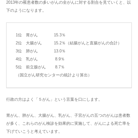
2013年の罹患者数の多いがんの全がんに対する割合を見ていくと、以
下のようになります。
1位 胃がん 15.3％
2位 大腸がん 15.2％（結腸がんと直腸がんの合計）
3位 肺がん 13.0％
4位 乳がん 8.9％
5位 前立腺がん 8.7％
（国立がん研究センターの統計より算出）
行政の方はよく「５がん」という言葉を口にします。
胃がん、肺がん、大腸がん、乳がん、子宮がんの五つのがんは患者数
が多く、これらのがん検診を効果的に実施して、がんによる死亡率を
下げていこうと考えています。