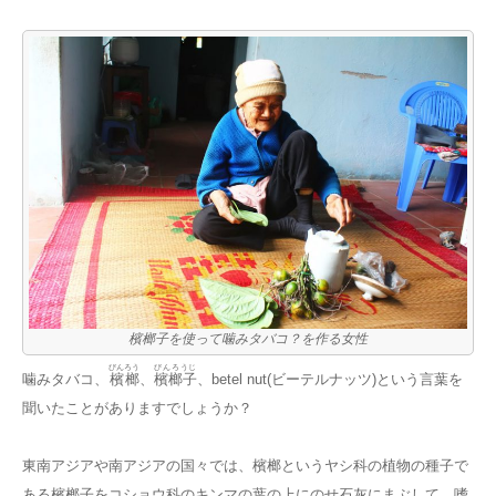
檳榔子を使って噛みタバコ？を作る女性
びんろう
びんろうじ
噛みタバコ、
檳榔
、
檳榔子
、betel nut(ビーテルナッツ)という言葉を
聞いたことがありますでしょうか？
東南アジアや南アジアの国々では、檳榔というヤシ科の植物の種子で
ある檳榔子をコショウ科のキンマの葉の上にのせ石灰にまぶして、嗜