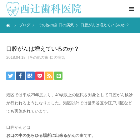
ーム
ブログ
その他の歯･口の病気
口腔がんは増えているのか？
医院情報 ▼
院長紹介
口腔がんは増えているのか？
2018.04.18
その他の歯･口の病気
ブログ
患者様の声
港区では平成29年度より、40歳以上の区民を対象として口腔がん検診
アクセス
が行われるようになりました。港区以外では世田谷区や江戸川区など
でも実施されています。
お問合せ
口腔がんとは
お口の中のあらゆる場所に出来るがん
の事です。