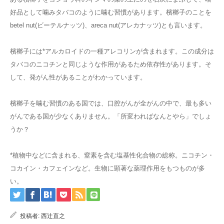
好品として噛みタバコのように噛む習慣があります。檳榔子のことを
betel nut(ビーテルナッツ)、areca nut(アレカナッツ)とも言います。
檳榔子には*アルカロイドの一種アレコリンが含まれます。この成分は
タバコのニコチンと同じような作用があるため依存性があります。そ
して、発がん性があることがわかっています。
檳榔子を噛む習慣のある国では、口腔がんが全がんの中で、最も多い
がんである国が少なくありません。「所変わればなんとやら」でしょ
うか？
*植物中などに含まれる、窒素を含む塩基性化合物の総称。ニコチン・
コカイン・カフェインなど。生物に顕著な薬理作用をもつものが多
い。
投稿者:
西辻直之