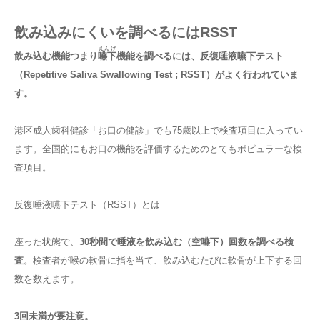
飲み込みにくいを調べるにはRSST
えんげ
飲み込む機能つまり
嚥下
機能を調べるには、反復唾液嚥下テスト
（Repetitive Saliva Swallowing Test ; RSST）がよく行われていま
す
。
港区成人歯科健診「お口の健診」でも75歳以上で検査項目に入ってい
ます。全国的にもお口の機能を評価するためのとてもポピュラーな検
査項目。
反復唾液嚥下テスト（RSST）とは
座った状態で、
30秒間で唾液を飲み込む（空嚥下）回数を調べる検
査
。検査者が喉の軟骨に指を当て、飲み込むたびに軟骨が上下する回
数を数えます。
3回未満が要注意。