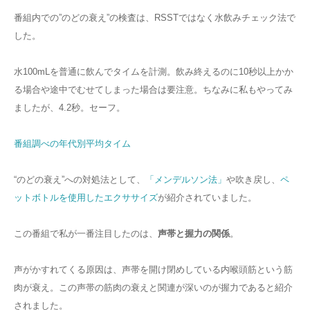
番組内での”のどの衰え”の検査は、RSSTではなく水飲みチェック法で
した。
水100mLを普通に飲んでタイムを計測。飲み終えるのに10秒以上かか
る場合や途中でむせてしまった場合は要注意。ちなみに私もやってみ
ましたが、4.2秒。セーフ。
番組調べの年代別平均タイム
“のどの衰え”への対処法として、
「メンデルソン法」
や吹き戻し、
ペ
ットボトルを使用したエクササイズ
が紹介されていました。
この番組で私が一番注目したのは、
声帯と握力の関係
。
声がかすれてくる原因は、声帯を開け閉めしている内喉頭筋という筋
肉が衰え。この声帯の筋肉の衰えと関連が深いのが握力であると紹介
されました。