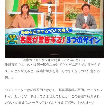
健康カプセルゲンキの時間（2023年5月7日）
番組冒頭では「のどは40〜50代にかけてだんだん衰え始めるそうで
す。のどが衰えると、誤嚥性肺炎を起こしやすくなるので注意が必
要。」
コメンテーターは歯科医師ではなく、耳鼻咽喉科の医師。オーラルフ
レイルというワードは出てきませんでしたが、この番組で紹介され
た”のどの衰え”はオーラルフレイルと捉えて間違いはありません。