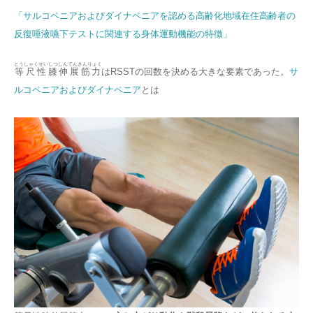
「サルコペニアおよびダイナペニアを認める高齢化地域在住高齢者の
反復唾液嚥下テストに関連する身体運動機能の特徴」
とうしゃくせいしつしんてんきんりょく
等尺性膝伸展筋力
はRSSTの回数を決める大きな要素であった。
サ
ルコペニアおよびダイナペニア
とは