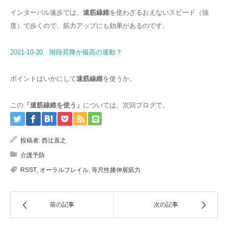
インターバル速歩では、
速筋線維
を使わざるおえないスピード（強
度）で歩くので、筋力アップにも効果があるのです。
2021-10-20 階段昇降が最高の運動？
ポイントはいかにして
速筋線維
を使うか。
この
「速筋線維を使う」
については、次回ブログで。
投稿者:
西辻直之
介護予防
RSST
,
オーラルフレイル
,
等尺性膝伸展筋力
前の記事
次の記事