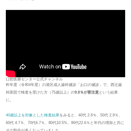
口腔医療センター公式チャンネル
昨年度（令和4年度）の港区成人歯科健診「お口の健診」で、西辻歯
科医院で検査を受けた方（75歳以上）の
9.8％が要注意
という結果
に。
40歳以上を対象とした検査結果
をみると、40代 2.8％、50代 2.9％、
60代 4.7％、70代6.7％、80代10.5%、90代22.6％と年代の増加と共に
その割合が多くなっていました。