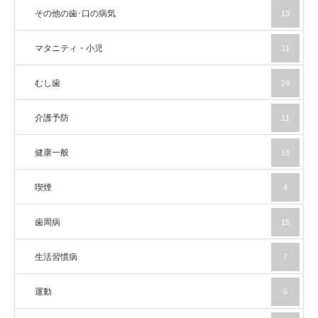
その他の歯･口の病気
13
マタニティ・小児
11
むし歯
24
介護予防
11
健康一般
18
喫煙
4
歯周病
15
生活習慣病
7
運動
6