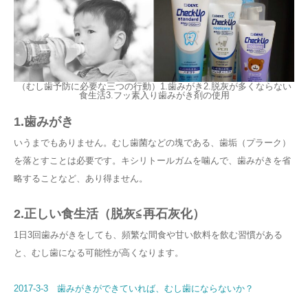
（むし歯予防に必要な三つの行動）1.歯みがき2.脱灰が多くならない
食生活3.フッ素入り歯みがき剤の使用
1.歯みがき
いうまでもありません。むし歯菌などの塊である、歯垢（プラーク）
を落とすことは必要です。キシリトールガムを噛んで、歯みがきを省
略することなど、あり得ません。
2.正しい食生活（脱灰≦再石灰化）
1日3回歯みがきをしても、頻繁な間食や甘い飲料を飲む習慣がある
と、むし歯になる可能性が高くなります。
2017-3-3 歯みがきができていれば、むし歯にならないか？