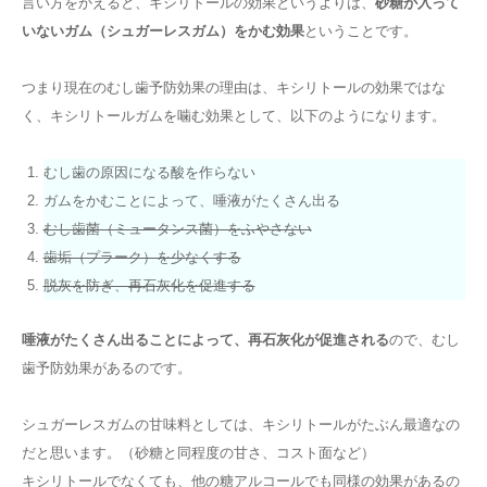
言い方をかえると、キシリトールの効果というよりは、
砂糖が入って
いないガム（シュガーレスガム）をかむ効果
ということです。
つまり現在のむし歯予防効果の理由は、キシリトールの効果ではな
く、キシリトールガムを噛む効果として、以下のようになります。
むし歯の原因になる酸を作らない
ガムをかむことによって、唾液がたくさん出る
むし歯菌（ミュータンス菌）をふやさない
歯垢（プラーク）を少なくする
脱灰を防ぎ、再石灰化を促進する
唾液がたくさん出ることによって、再石灰化が促進される
ので、むし
歯予防効果があるのです。
シュガーレスガムの甘味料としては、キシリトールがたぶん最適なの
だと思います。（砂糖と同程度の甘さ、コスト面など）
キシリトールでなくても、他の糖アルコールでも同様の効果があるの