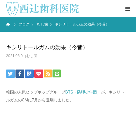
ーム
ブログ
むし歯
キシリトールガムの効果（今昔）
医院情報 ▼
院長紹介
キシリトールガムの効果（今昔）
2021.08.9
むし歯
ブログ
患者様の声
韓国の人気ヒップホップグループ
BTS（防弾少年団）
が、キシリトー
アクセス
ルガムのCMに7月から登場しました。
お問合せ